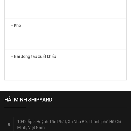
– Kho
– Bãi đóng tàu xuất khẩu
HẢI MINH SHIPYARD
1042 Ấp 5 Huỳnh Tấn Phát, Xã Nhà Bè, Thành phố Hồ Chí
Minh, Việt Nam