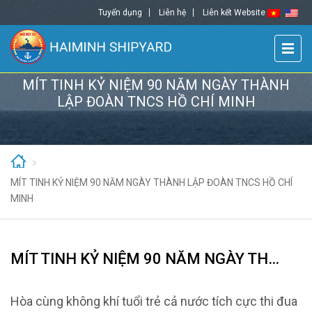
Tuyển dụng
Liên hệ
Liên kết Website
MÍT TINH KỶ NIỆM 90 NĂM NGÀY THÀNH
LẬP ĐOÀN TNCS HỒ CHÍ MINH
MÍT TINH KỶ NIỆM 90 NĂM NGÀY THÀNH LẬP ĐOÀN TNCS HỒ CHÍ
MINH
MÍT TINH KỶ NIỆM 90 NĂM NGÀY THÀNH LẬP ĐOÀN TNCS HỒ CHÍ MINH
Hòa cùng không khí tuổi trẻ cả nước tích cực thi đua