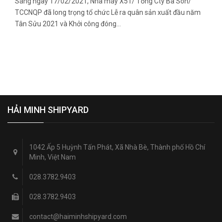
Sáng ngày 17/02/2021, Nhà máy X51/ Tổng Cty Ba Son/
TCCNQP đã long trọng tổ chức Lễ ra quân sản xuất đầu năm
Tân Sửu 2021 và Khởi công đóng…
HẢI MINH SHIPYARD
1042 Ấp 5 Huỳnh Tấn Phát, Xã Nhà Bè, Thành phố Hồ Chí
Minh, Việt Nam
028.3782.9403
028.3782.9403
contact@haiminhshipyard.com